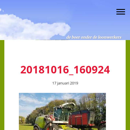
de boer onder de loonwerkers
Spring
Door
Spring
van Helmond loonbedrijf
naar
naar
naar
Togg
de
de
de
hoofdnavigatie
hoofd
eerste
inhoud
sidebar
de boer onder de loonwerkers
20181016_160924
17 januari 2019