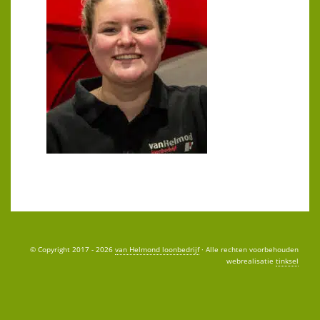
© Copyright 2017 - 2026
van Helmond loonbedrijf
· Alle rechten voorbehouden
webrealisatie
tinksel