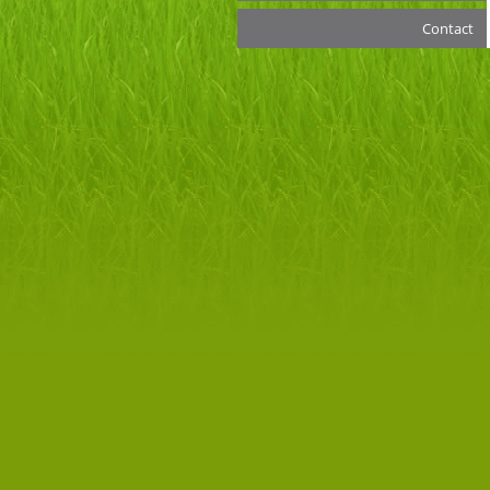
Gewasbescherming
Contact
Graswinning
Hakselen
Dorsen granen en mais
Voedergewassen
Kalkrijden
Grond- en gewastransport
Overige werkzaamheden