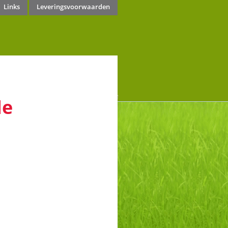
Links
Leveringsvoorwaarden
de boer onder de loonwerkers
de