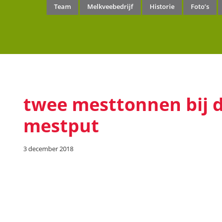
Team
Melkveebedrijf
Historie
Foto’s
twee mesttonnen bij 
mestput
3 december 2018